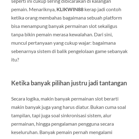
seperti ini cukup sering dibicarakan di kalangan
pemain. Menariknya,
KLIKWIN88
kerap jadi contoh
ketika orang membahas bagaimana sebuah platform
bisa menampung banyak permainan slot sekaligus
tanpa bikin pemain merasa kewalahan. Dari sini,
muncul pertanyaan yang cukup wajar: bagaimana
sebenarnya sistem di balik pengelolaan game sebanyak
itu?
Ketika banyak pilihan justru jadi tantangan
Secara logika, makin banyak permainan slot berarti
makin banyak juga yang harus diatur. Bukan cuma soal
tampilan, tapi juga soal sinkronisasi sistem, alur
permainan, hingga pengalaman pengguna secara
keseluruhan. Banyak pemain pernah mengalami