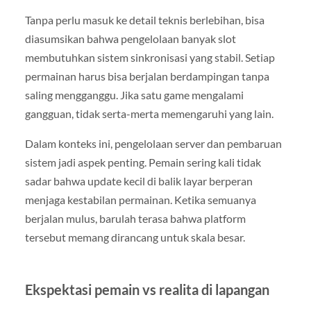
Tanpa perlu masuk ke detail teknis berlebihan, bisa
diasumsikan bahwa pengelolaan banyak slot
membutuhkan sistem sinkronisasi yang stabil. Setiap
permainan harus bisa berjalan berdampingan tanpa
saling mengganggu. Jika satu game mengalami
gangguan, tidak serta-merta memengaruhi yang lain.
Dalam konteks ini, pengelolaan server dan pembaruan
sistem jadi aspek penting. Pemain sering kali tidak
sadar bahwa update kecil di balik layar berperan
menjaga kestabilan permainan. Ketika semuanya
berjalan mulus, barulah terasa bahwa platform
tersebut memang dirancang untuk skala besar.
Ekspektasi pemain vs realita di lapangan