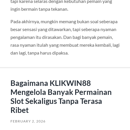
tapi karena selaras dengan kebutuhan pemain yang
ingin bermain tanpa tekanan.
Pada akhirnya, mungkin memang bukan soal seberapa
besar sensasi yang ditawarkan, tapi seberapa nyaman
pengalaman itu dirasakan. Dan bagi banyak pemain,
rasa nyaman itulah yang membuat mereka kembali, lagi
dan lagi, tanpa harus dipaksa.
Bagaimana KLIKWIN88
Mengelola Banyak Permainan
Slot Sekaligus Tanpa Terasa
Ribet
FEBRUARY 2, 2026