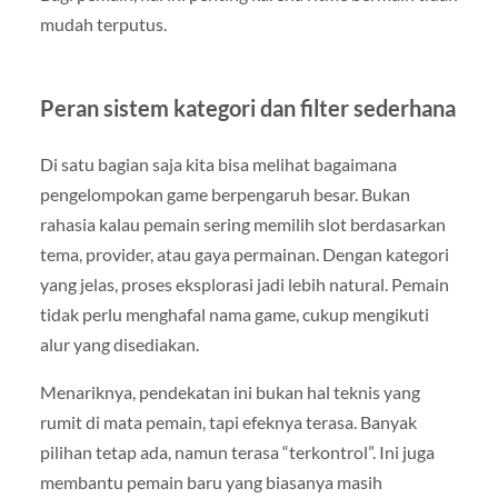
mudah terputus.
Peran sistem kategori dan filter sederhana
Di satu bagian saja kita bisa melihat bagaimana
pengelompokan game berpengaruh besar. Bukan
rahasia kalau pemain sering memilih slot berdasarkan
tema, provider, atau gaya permainan. Dengan kategori
yang jelas, proses eksplorasi jadi lebih natural. Pemain
tidak perlu menghafal nama game, cukup mengikuti
alur yang disediakan.
Menariknya, pendekatan ini bukan hal teknis yang
rumit di mata pemain, tapi efeknya terasa. Banyak
pilihan tetap ada, namun terasa “terkontrol”. Ini juga
membantu pemain baru yang biasanya masih