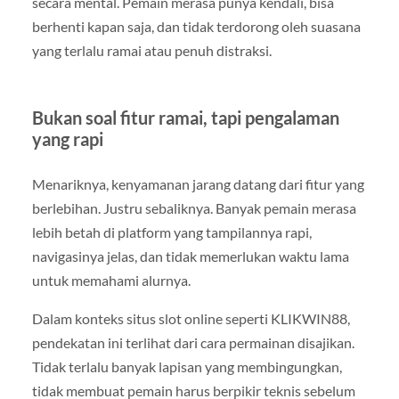
secara mental. Pemain merasa punya kendali, bisa
berhenti kapan saja, dan tidak terdorong oleh suasana
yang terlalu ramai atau penuh distraksi.
Bukan soal fitur ramai, tapi pengalaman
yang rapi
Menariknya, kenyamanan jarang datang dari fitur yang
berlebihan. Justru sebaliknya. Banyak pemain merasa
lebih betah di platform yang tampilannya rapi,
navigasinya jelas, dan tidak memerlukan waktu lama
untuk memahami alurnya.
Dalam konteks situs slot online seperti KLIKWIN88,
pendekatan ini terlihat dari cara permainan disajikan.
Tidak terlalu banyak lapisan yang membingungkan,
tidak membuat pemain harus berpikir teknis sebelum