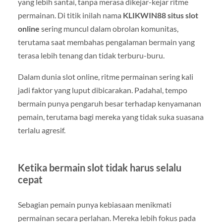
yang lebih santai, tanpa merasa dikejar-kejar ritme
permainan. Di titik inilah nama
KLIKWIN88 situs slot
online
sering muncul dalam obrolan komunitas,
terutama saat membahas pengalaman bermain yang
terasa lebih tenang dan tidak terburu-buru.
Dalam dunia slot online, ritme permainan sering kali
jadi faktor yang luput dibicarakan. Padahal, tempo
bermain punya pengaruh besar terhadap kenyamanan
pemain, terutama bagi mereka yang tidak suka suasana
terlalu agresif.
Ketika bermain slot tidak harus selalu
cepat
Sebagian pemain punya kebiasaan menikmati
permainan secara perlahan. Mereka lebih fokus pada