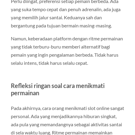
Perlu diingat, preferensi setiap pemain berbeda. Ada
yang suka tempo cepat dan penuh adrenalin, ada juga
yang memilih jalur santai. Keduanya sah dan
bergantung pada tujuan bermain masing-masing.
Namun, keberadaan platform dengan ritme permainan
yang tidak terburu-buru memberi alternatif bagi
pemain yang ingin pengalaman berbeda. Tidak harus
selalu intens, tidak harus selalu cepat.
Refleksi ringan soal cara menikmati
permainan
Pada akhirnya, cara orang menikmati slot online sangat
personal. Ada yang menjadikannya hiburan singkat,
ada pula yang memandangnya sebagai aktivitas santai
di sela waktu luang. Ritme permainan memainkan