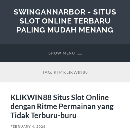
SWINGANNARBOR - SITUS
SLOT ONLINE TERBARU
PALING MUDAH MENANG
SHOW MENU
TAG:
RTP KLIKWIN88
KLIKWIN88 Situs Slot Online
dengan Ritme Permainan yang
Tidak Terburu-buru
FEBRUARY 4, 2026