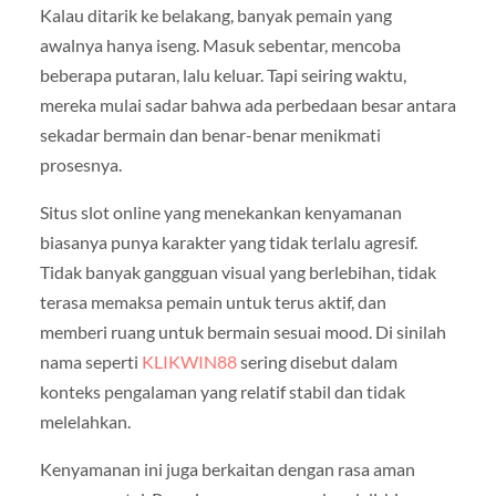
Kalau ditarik ke belakang, banyak pemain yang
awalnya hanya iseng. Masuk sebentar, mencoba
beberapa putaran, lalu keluar. Tapi seiring waktu,
mereka mulai sadar bahwa ada perbedaan besar antara
sekadar bermain dan benar-benar menikmati
prosesnya.
Situs slot online yang menekankan kenyamanan
biasanya punya karakter yang tidak terlalu agresif.
Tidak banyak gangguan visual yang berlebihan, tidak
terasa memaksa pemain untuk terus aktif, dan
memberi ruang untuk bermain sesuai mood. Di sinilah
nama seperti
KLIKWIN88
sering disebut dalam
konteks pengalaman yang relatif stabil dan tidak
melelahkan.
Kenyamanan ini juga berkaitan dengan rasa aman