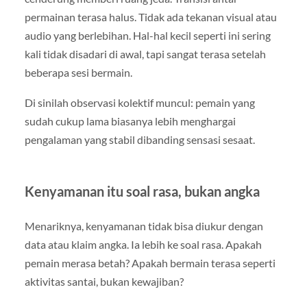
permainan terasa halus. Tidak ada tekanan visual atau
audio yang berlebihan. Hal-hal kecil seperti ini sering
kali tidak disadari di awal, tapi sangat terasa setelah
beberapa sesi bermain.
Di sinilah observasi kolektif muncul: pemain yang
sudah cukup lama biasanya lebih menghargai
pengalaman yang stabil dibanding sensasi sesaat.
Kenyamanan itu soal rasa, bukan angka
Menariknya, kenyamanan tidak bisa diukur dengan
data atau klaim angka. Ia lebih ke soal rasa. Apakah
pemain merasa betah? Apakah bermain terasa seperti
aktivitas santai, bukan kewajiban?