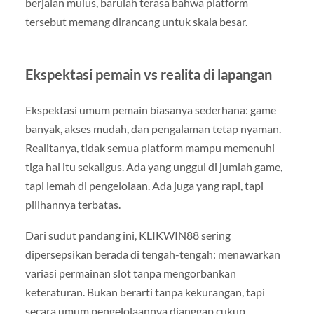
berjalan mulus, barulah terasa bahwa platform
tersebut memang dirancang untuk skala besar.
Ekspektasi pemain vs realita di lapangan
Ekspektasi umum pemain biasanya sederhana: game
banyak, akses mudah, dan pengalaman tetap nyaman.
Realitanya, tidak semua platform mampu memenuhi
tiga hal itu sekaligus. Ada yang unggul di jumlah game,
tapi lemah di pengelolaan. Ada juga yang rapi, tapi
pilihannya terbatas.
Dari sudut pandang ini, KLIKWIN88 sering
dipersepsikan berada di tengah-tengah: menawarkan
variasi permainan slot tanpa mengorbankan
keteraturan. Bukan berarti tanpa kekurangan, tapi
secara umum pengelolaannya dianggap cukup