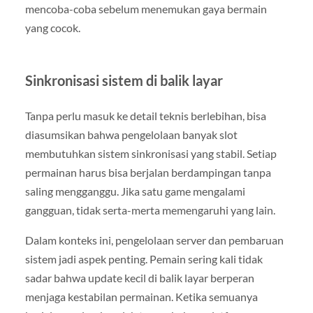
mencoba-coba sebelum menemukan gaya bermain
yang cocok.
Sinkronisasi sistem di balik layar
Tanpa perlu masuk ke detail teknis berlebihan, bisa
diasumsikan bahwa pengelolaan banyak slot
membutuhkan sistem sinkronisasi yang stabil. Setiap
permainan harus bisa berjalan berdampingan tanpa
saling mengganggu. Jika satu game mengalami
gangguan, tidak serta-merta memengaruhi yang lain.
Dalam konteks ini, pengelolaan server dan pembaruan
sistem jadi aspek penting. Pemain sering kali tidak
sadar bahwa update kecil di balik layar berperan
menjaga kestabilan permainan. Ketika semuanya