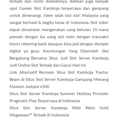
terbaik dan resmi didalamnya. Bahkan juga banyak
opsi Games Slot Kamboja terpercaya dan gampang
untuk dimenangi. Joker ialah slot dari Malaysia yang
sangat berhasil & begitu tenar di Indonesia. Slot Joker
dapat dimainkan mengenakan uang betulan. Di mana
pemain dengan &a uang asli main dengan transaksi
bisnis rekening bank ataupun bisa jadi dengan dompet
digital ya guys. Keuntungan Yang Diperoleh Jika
Bergabung Bersama Situs Judi Slot Server Kamboja
Judi Online Slot Terbaik dan Gacor Hari Ini
Link Alternatif Bermain Situs Slot Kamboja Tractor
Beam di Situs Slot Server Kamboja Gampang Menang
Maxwin Jackpot x500
Situs Slot Server Kamboja Summer Holiday Provider
Pragmatic Play Terpercaya di Indonesia
Situs Slot Server Kamboja Wild West Gold
Megaways™ Terbaik di Indonesia