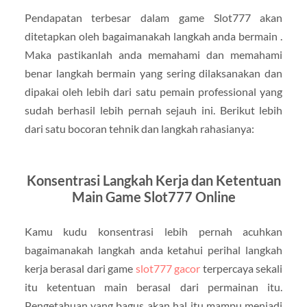
Pendapatan terbesar dalam game Slot777 akan
ditetapkan oleh bagaimanakah langkah anda bermain .
Maka pastikanlah anda memahami dan memahami
benar langkah bermain yang sering dilaksanakan dan
dipakai oleh lebih dari satu pemain professional yang
sudah berhasil lebih pernah sejauh ini. Berikut lebih
dari satu bocoran tehnik dan langkah rahasianya:
Konsentrasi Langkah Kerja dan Ketentuan
Main Game Slot777 Online
Kamu kudu konsentrasi lebih pernah acuhkan
bagaimanakah langkah anda ketahui perihal langkah
kerja berasal dari game
slot777 gacor
terpercaya sekali
itu ketentuan main berasal dari permainan itu.
Pengetahuan yang bagus akan hal itu mampu menjadi