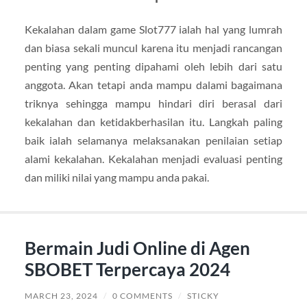
Kekalahan dalam game Slot777 ialah hal yang lumrah
dan biasa sekali muncul karena itu menjadi rancangan
penting yang penting dipahami oleh lebih dari satu
anggota. Akan tetapi anda mampu dalami bagaimana
triknya sehingga mampu hindari diri berasal dari
kekalahan dan ketidakberhasilan itu. Langkah paling
baik ialah selamanya melaksanakan penilaian setiap
alami kekalahan. Kekalahan menjadi evaluasi penting
dan miliki nilai yang mampu anda pakai.
Bermain Judi Online di Agen
SBOBET Terpercaya 2024
MARCH 23, 2024
/
0 COMMENTS
/
STICKY