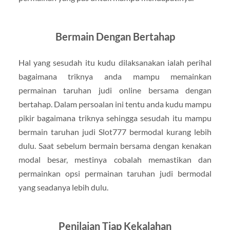
Bermain Dengan Bertahap
Hal yang sesudah itu kudu dilaksanakan ialah perihal
bagaimana triknya anda mampu memainkan
permainan taruhan judi online bersama dengan
bertahap. Dalam persoalan ini tentu anda kudu mampu
pikir bagaimana triknya sehingga sesudah itu mampu
bermain taruhan judi Slot777 bermodal kurang lebih
dulu. Saat sebelum bermain bersama dengan kenakan
modal besar, mestinya cobalah memastikan dan
permainkan opsi permainan taruhan judi bermodal
yang seadanya lebih dulu.
Penilaian Tiap Kekalahan