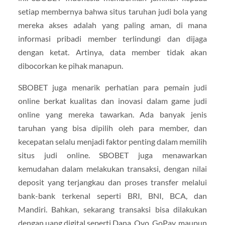
setiap membernya bahwa situs taruhan judi bola yang
mereka akses adalah yang paling aman, di mana
informasi pribadi member terlindungi dan dijaga
dengan ketat. Artinya, data member tidak akan
dibocorkan ke pihak manapun.
SBOBET juga menarik perhatian para pemain judi
online berkat kualitas dan inovasi dalam game judi
online yang mereka tawarkan. Ada banyak jenis
taruhan yang bisa dipilih oleh para member, dan
kecepatan selalu menjadi faktor penting dalam memilih
situs judi online. SBOBET juga menawarkan
kemudahan dalam melakukan transaksi, dengan nilai
deposit yang terjangkau dan proses transfer melalui
bank-bank terkenal seperti BRI, BNI, BCA, dan
Mandiri. Bahkan, sekarang transaksi bisa dilakukan
dengan uang digital seperti Dana, Ovo, GoPay, maupun