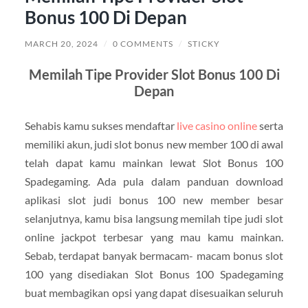
Bonus 100 Di Depan
MARCH 20, 2024
/
0 COMMENTS
/
STICKY
Memilah Tipe Provider Slot Bonus 100 Di
Depan
Sehabis kamu sukses mendaftar
live casino online
serta
memiliki akun, judi slot bonus new member 100 di awal
telah dapat kamu mainkan lewat Slot Bonus 100
Spadegaming. Ada pula dalam panduan download
aplikasi slot judi bonus 100 new member besar
selanjutnya, kamu bisa langsung memilah tipe judi slot
online jackpot terbesar yang mau kamu mainkan.
Sebab, terdapat banyak bermacam- macam bonus slot
100 yang disediakan Slot Bonus 100 Spadegaming
buat membagikan opsi yang dapat disesuaikan seluruh