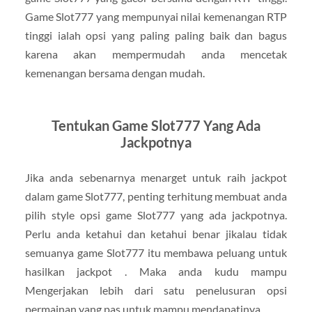
Game Slot777 yang mempunyai nilai kemenangan RTP
tinggi ialah opsi yang paling paling baik dan bagus
karena akan mempermudah anda mencetak
kemenangan bersama dengan mudah.
Tentukan Game Slot777 Yang Ada
Jackpotnya
Jika anda sebenarnya menarget untuk raih jackpot
dalam game Slot777, penting terhitung membuat anda
pilih style opsi game Slot777 yang ada jackpotnya.
Perlu anda ketahui dan ketahui benar jikalau tidak
semuanya game Slot777 itu membawa peluang untuk
hasilkan jackpot . Maka anda kudu mampu
Mengerjakan lebih dari satu penelusuran opsi
permainan yang pas untuk mampu mendapatinya.