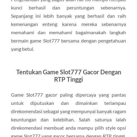
kunci berhasil dan peruntungan sebenarnya.
Sepanjang ini lebih banyak yang berhasil dan raih
kemenangan enteng karena mereka sebenarnya
memahami dan memahami bagaimanakah langkah
bermain game Slot777 bersama dengan pengetahuan
yang betul.
Tentukan Game Slot777 Gacor Dengan
RTP Tinggi
Game Slot777 gacor paling dipercaya yang pantas
untuk diputuskan dan dimainkan terlampau
direkomendasi sebagai yang mempunyai banyak ragam
keuntungan dan kelebihan. Salah satunya ialah
direkomendasi membuat anda mampu pilih style opsi
game Slot777 yang gacor bersama dengan RTP tinggi.