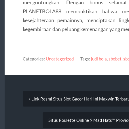
menguntungkan. Dengan bonus selamat
PLANETBOLA88 membuktikan bahwa mer
kesejahteraan pemainnya, menciptakan lin
kegembiraan dan peluang kemenangan yang men
Categories:
Uncategorized
Tags:
judi bola
,
sbobet
,
sb
« Link Resmi Situs Slot Gacor Hari Ini Maxwin Terbar
Situs Roulette Online 9 Mad Hats™ Provid