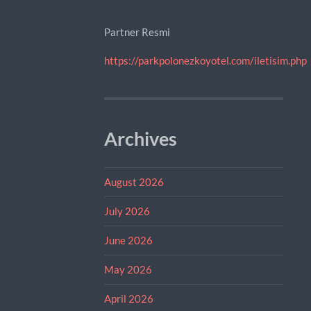
Partner Resmi
https://parkpolonezkoyotel.com/iletisim.php
Archives
August 2026
July 2026
June 2026
May 2026
April 2026