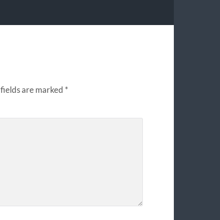
fields are marked
*