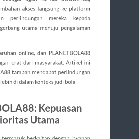
ambahan akses langsung ke platform
an perlindungan mereka kepada
 gerbang utama menuju pengalaman
taruhan online, dan PLANETBOLA88
an erat dari masyarakat. Artikel ini
A88 tambah mendapat perlindungan
bih di dalam konteks judi bola.
BOLA88: Kepuasan
ioritas Utama
ermasuk berkaitan dengan layanan