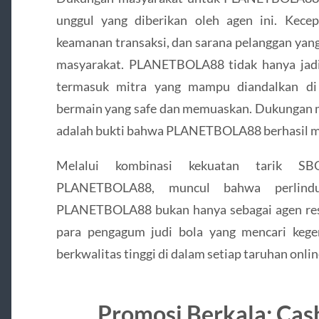
unggul yang diberikan oleh agen ini. Kece
keamanan transaksi, dan sarana pelanggan yang r
masyarakat. PLANETBOLA88 tidak hanya jadi
termasuk mitra yang mampu diandalkan di
bermain yang safe dan memuaskan. Dukungan m
adalah bukti bahwa PLANETBOLA88 berhasil m
Melalui kombinasi kekuatan tarik S
PLANETBOLA88, muncul bahwa perlindu
PLANETBOLA88 bukan hanya sebagai agen resm
para pengagum judi bola yang mencari kege
berkwalitas tinggi di dalam setiap taruhan onlin
Promosi Berkala: Cas