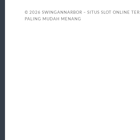
© 2026
SWINGANNARBOR – SITUS SLOT ONLINE TE
PALING MUDAH MENANG