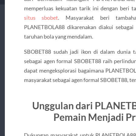
memperluas kekuatan tarik ini dengan beri t
situs sbobet
. Masyarakat beri tambah
PLANETBOLA88 dikarenakan diakui sebagai
taruhan bola yang mendalam.
SBOBET88 sudah jadi ikon di dalam dunia 
sebagai agen formal SBOBET88 raih perlindung
dapat mengeksplorasi bagaimana PLANETBOL
masyarakat sebagai agen formal SBOBET88, terle
Unggulan dari PLANET
Pemain Menjadi Pr
Dukungan masyarakat untuk PLANETBOLA88 t