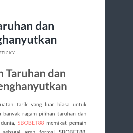
aruhan dan
ghanyutkan
STICKY
n Taruhan dan
enghanyutkan
atan tarik yang luar biasa untuk
u banyak ragam pilihan taruhan dan
 dunia,
SBOBET88
memikat pemain
 sebagai agen formal SBOBET88,