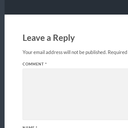
Leave a Reply
Your email address will not be published.
Required 
COMMENT
*
NAME
*