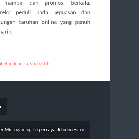
 mampir dan promosi berkala,
eka peduli pada kepuasan dan
gkungan taruhan online yang penuh
arik.
obet indonesia
,
sbobet88
u
er Microgaming Terpercaya di Indonesia »