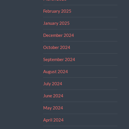
February 2025
January 2025
December 2024
October 2024
September 2024
August 2024
July 2024
June 2024
May 2024
April 2024