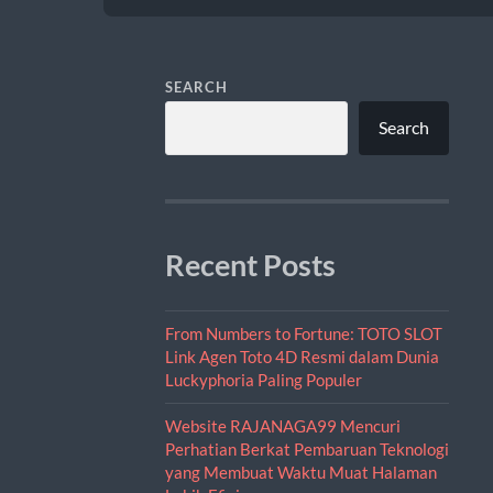
SEARCH
Search
Recent Posts
From Numbers to Fortune: TOTO SLOT
Link Agen Toto 4D Resmi dalam Dunia
Luckyphoria Paling Populer
Website RAJANAGA99 Mencuri
Perhatian Berkat Pembaruan Teknologi
yang Membuat Waktu Muat Halaman