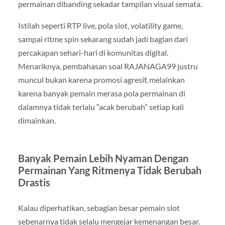
permainan dibanding sekadar tampilan visual semata.
Istilah seperti RTP live, pola slot, volatility game,
sampai ritme spin sekarang sudah jadi bagian dari
percakapan sehari-hari di komunitas digital.
Menariknya, pembahasan soal RAJANAGA99 justru
muncul bukan karena promosi agresif, melainkan
karena banyak pemain merasa pola permainan di
dalamnya tidak terlalu “acak berubah” setiap kali
dimainkan.
Banyak Pemain Lebih Nyaman Dengan
Permainan Yang Ritmenya Tidak Berubah
Drastis
Kalau diperhatikan, sebagian besar pemain slot
sebenarnya tidak selalu mengejar kemenangan besar.