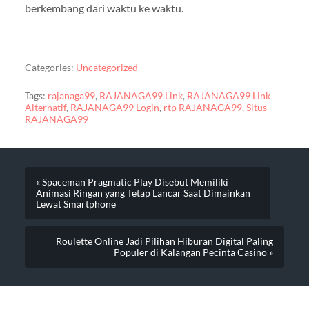
berkembang dari waktu ke waktu.
Categories:
Uncategorized
Tags:
rajanaga99
,
RAJANAGA99 Link
,
RAJANAGA99 Link
Alternatif
,
RAJANAGA99 Login
,
rtp RAJANAGA99
,
Situs
RAJANAGA99
« Spaceman Pragmatic Play Disebut Memiliki
Animasi Ringan yang Tetap Lancar Saat Dimainkan
Lewat Smartphone
Roulette Online Jadi Pilihan Hiburan Digital Paling
Populer di Kalangan Pecinta Casino »