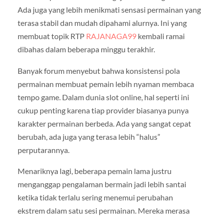
Ada juga yang lebih menikmati sensasi permainan yang
terasa stabil dan mudah dipahami alurnya. Ini yang
membuat topik RTP
RAJANAGA99
kembali ramai
dibahas dalam beberapa minggu terakhir.
Banyak forum menyebut bahwa konsistensi pola
permainan membuat pemain lebih nyaman membaca
tempo game. Dalam dunia slot online, hal seperti ini
cukup penting karena tiap provider biasanya punya
karakter permainan berbeda. Ada yang sangat cepat
berubah, ada juga yang terasa lebih “halus”
perputarannya.
Menariknya lagi, beberapa pemain lama justru
menganggap pengalaman bermain jadi lebih santai
ketika tidak terlalu sering menemui perubahan
ekstrem dalam satu sesi permainan. Mereka merasa