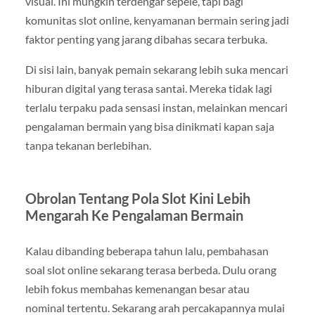
visual. Ini mungkin terdengar sepele, tapi bagi
komunitas slot online, kenyamanan bermain sering jadi
faktor penting yang jarang dibahas secara terbuka.
Di sisi lain, banyak pemain sekarang lebih suka mencari
hiburan digital yang terasa santai. Mereka tidak lagi
terlalu terpaku pada sensasi instan, melainkan mencari
pengalaman bermain yang bisa dinikmati kapan saja
tanpa tekanan berlebihan.
Obrolan Tentang Pola Slot Kini Lebih
Mengarah Ke Pengalaman Bermain
Kalau dibanding beberapa tahun lalu, pembahasan
soal slot online sekarang terasa berbeda. Dulu orang
lebih fokus membahas kemenangan besar atau
nominal tertentu. Sekarang arah percakapannya mulai