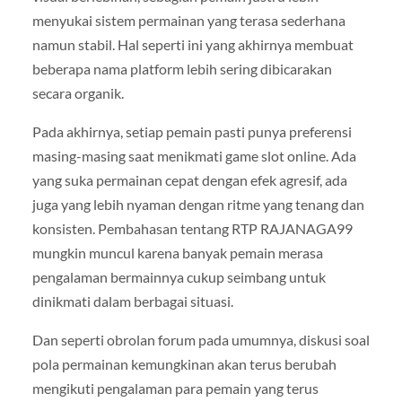
menyukai sistem permainan yang terasa sederhana
namun stabil. Hal seperti ini yang akhirnya membuat
beberapa nama platform lebih sering dibicarakan
secara organik.
Pada akhirnya, setiap pemain pasti punya preferensi
masing-masing saat menikmati game slot online. Ada
yang suka permainan cepat dengan efek agresif, ada
juga yang lebih nyaman dengan ritme yang tenang dan
konsisten. Pembahasan tentang RTP RAJANAGA99
mungkin muncul karena banyak pemain merasa
pengalaman bermainnya cukup seimbang untuk
dinikmati dalam berbagai situasi.
Dan seperti obrolan forum pada umumnya, diskusi soal
pola permainan kemungkinan akan terus berubah
mengikuti pengalaman para pemain yang terus