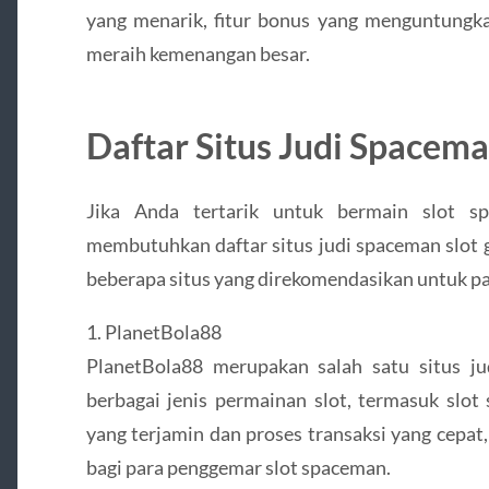
yang menarik, fitur bonus yang menguntungka
meraih kemenangan besar.
Daftar Situs Judi Spacema
Jika Anda tertarik untuk bermain slot s
membutuhkan daftar situs judi spaceman slot g
beberapa situs yang direkomendasikan untuk p
1. PlanetBola88
PlanetBola88 merupakan salah satu situs j
berbagai jenis permainan slot, termasuk slo
yang terjamin dan proses transaksi yang cepat
bagi para penggemar slot spaceman.