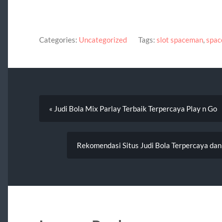
Categories:
Uncategorized
Tags:
slot spaceman
,
spa
« Judi Bola Mix Parlay Terbaik Terpercaya Play n Go
Rekomendasi Situs Judi Bola Terpercaya dan 