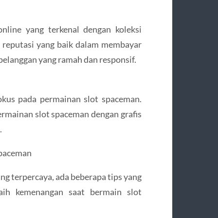
nline yang terkenal dengan koleksi
i reputasi yang baik dalam membayar
elanggan yang ramah dan responsif.
fokus pada permainan slot spaceman.
mainan slot spaceman dengan grafis
.
Spaceman
ang terpercaya, ada beberapa tips yang
aih kemenangan saat bermain slot