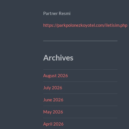
Partner Resmi
https://parkpolonezkoyotel.com/iletisim.php
Archives
August 2026
July 2026
June 2026
May 2026
April 2026