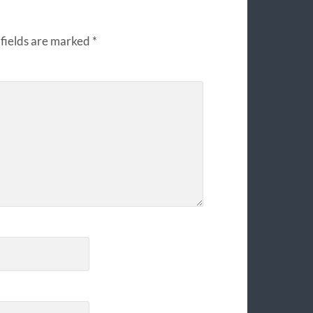
fields are marked
*