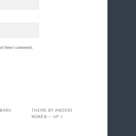
ext time I comment.
RBARU
THEME BY
ANDERS
NORÉN
—
UP ↑