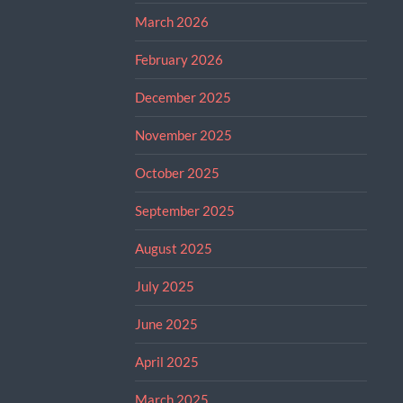
March 2026
February 2026
December 2025
November 2025
October 2025
September 2025
August 2025
July 2025
June 2025
April 2025
March 2025