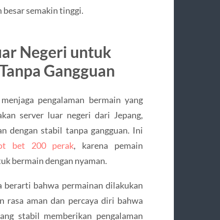
besar semakin tinggi.
ar Negeri untuk
 Tanpa Gangguan
am menjaga pengalaman bermain yang
an server luar negeri dari Jepang,
 dengan stabil tanpa gangguan. Ini
lot bet 200 perak
, karena pemain
tuk bermain dengan nyaman.
ga berarti bahwa permainan dilakukan
n rasa aman dan percaya diri bahwa
 yang stabil memberikan pengalaman