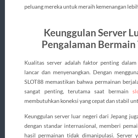
peluang mereka untuk meraih kemenangan lebih 
Keunggulan Server Lu
Pengalaman Bermain
Kualitas server adalah faktor penting dal
lancar dan menyenangkan. Dengan menggunak
SLOT88 memastikan bahwa permainan berjalan
sangat penting, terutama saat bermain
s
membutuhkan koneksi yang cepat dan stabil un
Keunggulan server luar negeri dari Jepang ju
dengan standar internasional, memberi pemai
hasil permainan tidak dimanipulasi. Server