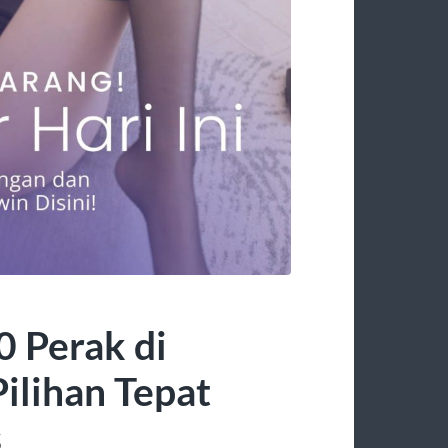
 Perak di
lihan Tepat
s