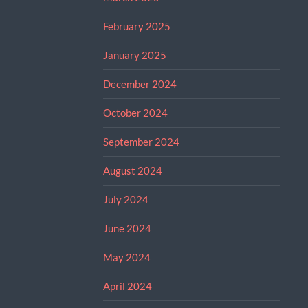
February 2025
January 2025
December 2024
October 2024
September 2024
August 2024
July 2024
June 2024
May 2024
April 2024