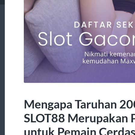
Mengapa Taruhan 200
SLOT88 Merupakan Pi
untuk Pemain Cerda