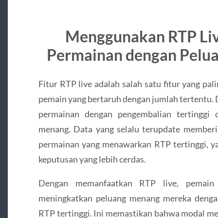
Menggunakan RTP Liv
Permainan dengan Pelu
Fitur RTP live adalah salah satu fitur yang pa
pemain yang bertaruh dengan jumlah tertentu. 
permainan dengan pengembalian tertinggi
menang. Data yang selalu terupdate memberi
permainan yang menawarkan RTP tertinggi,
keputusan yang lebih cerdas.
Dengan memanfaatkan RTP live, pemain
meningkatkan peluang menang mereka denga
RTP tertinggi. Ini memastikan bahwa modal me