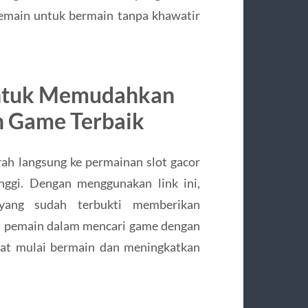
emain untuk bermain tanpa khawatir
 untuk Memudahkan
 Game Terbaik
h langsung ke permainan slot gacor
ggi. Dengan menggunakan link ini,
yang sudah terbukti memberikan
u pemain dalam mencari game dengan
epat mulai bermain dan meningkatkan