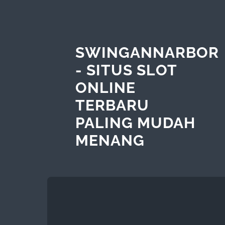
SWINGANNARBOR
- SITUS SLOT
ONLINE
TERBARU
PALING MUDAH
MENANG