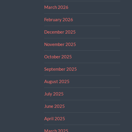
March 2026
February 2026
December 2025
November 2025
October 2025
September 2025
August 2025
July 2025
June 2025
April 2025
March 2025