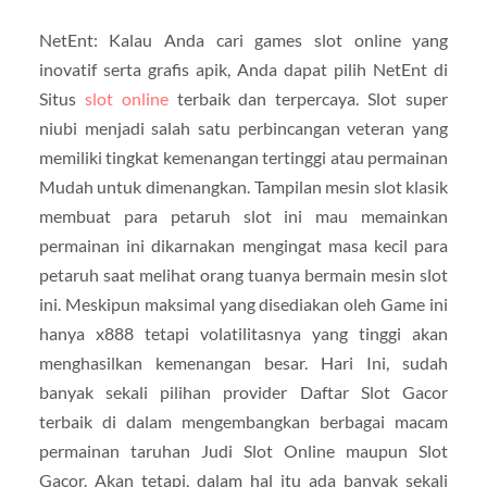
NetEnt: Kalau Anda cari games slot online yang
inovatif serta grafis apik, Anda dapat pilih NetEnt di
Situs
slot online
terbaik dan terpercaya. Slot super
niubi menjadi salah satu perbincangan veteran yang
memiliki tingkat kemenangan tertinggi atau permainan
Mudah untuk dimenangkan. Tampilan mesin slot klasik
membuat para petaruh slot ini mau memainkan
permainan ini dikarnakan mengingat masa kecil para
petaruh saat melihat orang tuanya bermain mesin slot
ini. Meskipun maksimal yang disediakan oleh Game ini
hanya x888 tetapi volatilitasnya yang tinggi akan
menghasilkan kemenangan besar. Hari Ini, sudah
banyak sekali pilihan provider Daftar Slot Gacor
terbaik di dalam mengembangkan berbagai macam
permainan taruhan Judi Slot Online maupun Slot
Gacor. Akan tetapi, dalam hal itu ada banyak sekali