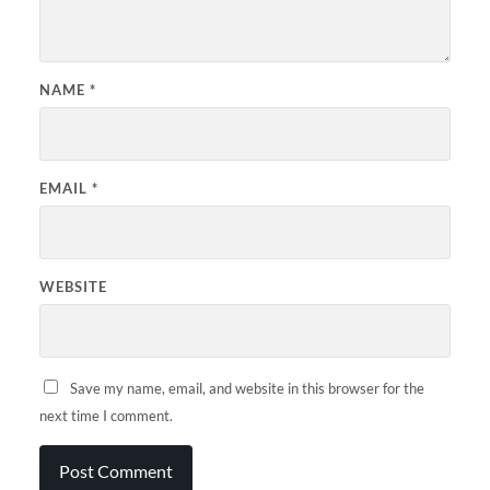
NAME
*
EMAIL
*
WEBSITE
Save my name, email, and website in this browser for the
next time I comment.