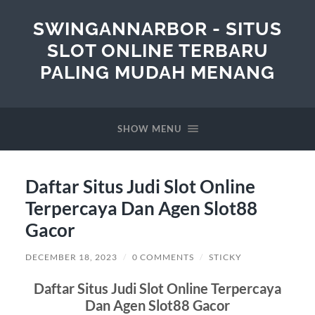
SWINGANNARBOR - SITUS
SLOT ONLINE TERBARU
PALING MUDAH MENANG
SHOW MENU
Daftar Situs Judi Slot Online
Terpercaya Dan Agen Slot88
Gacor
DECEMBER 18, 2023
/
0 COMMENTS
/
STICKY
Daftar Situs Judi Slot Online Terpercaya
Dan Agen Slot88 Gacor