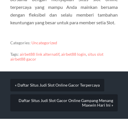
terpercaya yang mampu Anda mainkan bersama
dengan fleksibel dan selalu memberi tambahan
keuntungan yang besar untuk para member setia Slot.
Categories:
Uncategorized
Tags:
airbet88 link alternatif
,
airbet88 login
,
situs slot
airbet88 gacor
« Daftar Situs Judi Slot Online Gacor Terpercaya
Daftar Situs Judi Slot Gacor Online Gampang Menang
Maxwin Hari Ini »