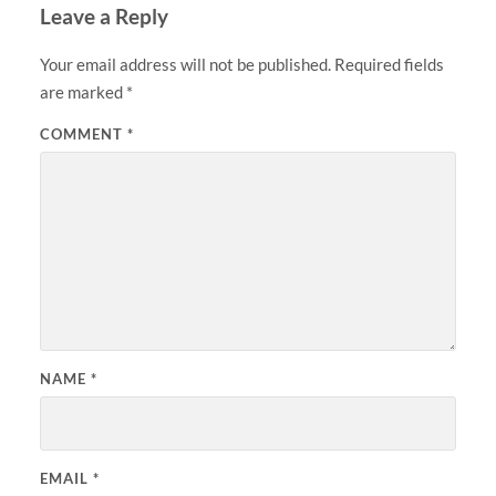
Leave a Reply
Your email address will not be published.
Required fields
are marked
*
COMMENT
*
NAME
*
EMAIL
*