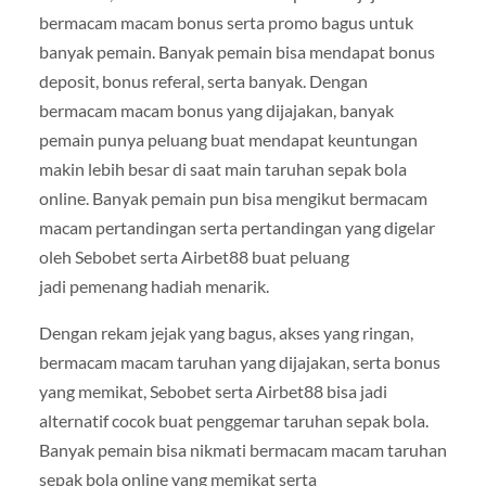
bermacam macam bonus serta promo bagus untuk
banyak pemain. Banyak pemain bisa mendapat bonus
deposit, bonus referal, serta banyak. Dengan
bermacam macam bonus yang dijajakan, banyak
pemain punya peluang buat mendapat keuntungan
makin lebih besar di saat main taruhan sepak bola
online. Banyak pemain pun bisa mengikut bermacam
macam pertandingan serta pertandingan yang digelar
oleh Sebobet serta Airbet88 buat peluang
jadi pemenang hadiah menarik.
Dengan rekam jejak yang bagus, akses yang ringan,
bermacam macam taruhan yang dijajakan, serta bonus
yang memikat, Sebobet serta Airbet88 bisa jadi
alternatif cocok buat penggemar taruhan sepak bola.
Banyak pemain bisa nikmati bermacam macam taruhan
sepak bola online yang memikat serta