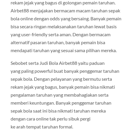
rekam jejak yang bagus di golongan pemain taruhan.
Airbet88 menjajakan bermacam macam taruhan sepak
bola online dengan odds yang bersaing. Banyak pemain
bisa secara ringan melaksanakan taruhan lewat basis
yang user-friendly serta aman. Dengan bermacam
alternatif pasaran taruhan, banyak pemain bisa
mendapati taruhan yang sesuai sama pilihan mereka.
Sebobet serta Judi Bola Airbet88 yaitu paduan
yang paling powerful buat banyak penggemar taruhan
sepak bola. Dengan pelayanan yang bermutu serta
rekam jejak yang bagus, banyak pemain bisa nikmati
pengalaman taruhan yang membahagiakan serta
memberi keuntungan. Banyak penggemar taruhan
sepak bola saat ini bisa nikmati taruhan mereka
dengan cara online tak perlu sibuk pergi
ke arah tempat taruhan formal.