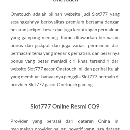
Onetouch adalah pilihan website judi Slot777 yang
sesungguhnya berkwalitas premium bersama dengan
besaran jackpot besar dan juga keuntungan permainan
yang gampang menang. Kamu ditawarkan bermacam
bonus dan jackpot dan juga variasi permainan dari
bermacam tema yang menarik perhatian, dan besar nya
bonus yang besar menjadi ciri khas tersendiri dari
website Slot777 gacor Onetouch ini, dan perihal itulah
yang membuat banyaknya penggila Slot777 bermain di
provider Slot777 gacor Onetouch gaming.
Slot777 Online Resmi CQ9
Provider yang berasal dari dataran China ini
merupakan provider paling inovatif yang juga datang