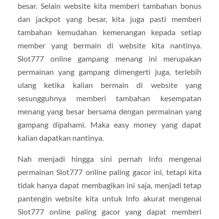
besar. Selain website kita memberi tambahan bonus
dan jackpot yang besar, kita juga pasti memberi
tambahan kemudahan kemenangan kepada setiap
member yang bermain di website kita nantinya.
Slot777 online gampang menang ini merupakan
permainan yang gampang dimengerti juga, terlebih
ulang ketika kalian bermain di website yang
sesungguhnya memberi tambahan kesempatan
menang yang besar bersama dengan permainan yang
gampang dipahami. Maka easy money yang dapat
kalian dapatkan nantinya.
Nah menjadi hingga sini pernah Info mengenai
permainan Slot777 online paling gacor ini, tetapi kita
tidak hanya dapat membagikan ini saja, menjadi tetap
pantengin website kita untuk Info akurat mengenai
Slot777 online paling gacor yang dapat memberi