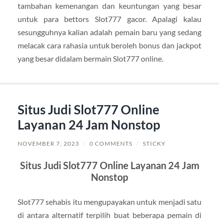
tambahan kemenangan dan keuntungan yang besar
untuk para bettors Slot777 gacor. Apalagi kalau
sesungguhnya kalian adalah pemain baru yang sedang
melacak cara rahasia untuk beroleh bonus dan jackpot
yang besar didalam bermain Slot777 online.
Situs Judi Slot777 Online
Layanan 24 Jam Nonstop
NOVEMBER 7, 2023
/
0 COMMENTS
/
STICKY
Situs Judi Slot777 Online Layanan 24 Jam
Nonstop
Slot777 sehabis itu mengupayakan untuk menjadi satu
di antara alternatif terpilih buat beberapa pemain di