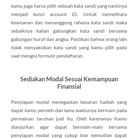
kamu juga harus pilih sebuah kata sandi yang nantinya
menjadi kunci account ID. Untuk memelihara
keamanan dan menanggung rahasia kata sandi maka
sebaiknya kalian gabungkan kata sandi bersama
gabungan huruf dan angka. Pastikan bahwa orang lain
tidak menyaksikan kata sandi yang kamu pilih pada
saat mengisi formulir pendaftaran.
Sediakan Modal Sesuai Kemampuan
Finansial
Penyiapan modal menegaskan besaran hadiah yang
dapat kamu peroleh dan lama waktunya bermain pada
permainan taruhan judi itu. Oleh karenanya Kamu
dianjurkan agar dapat bermain-main bersama
penyiapan modal yang cukup biar kemudian dapat