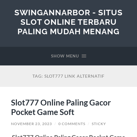
SWINGANNARBOR - SITUS
SLOT ONLINE TERBARU
PALING MUDAH MENANG
SHOW MENU
TAG:
SLOT777 LINK ALTERNATIF
Slot777 Online Paling Gacor
Pocket Game Soft
NOVEMBER 23, 2023
/
0 COMMENTS
/
STICKY