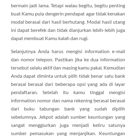
bermain jadi lama. Tetapi walau begitu, begitu penting
buat Kamu pula dengerin pendapat agar tidak kenakan
modal berasal dari hasil berhutang. Modal hasil utang
ini dapat berefek dan tidak dianjurkan lebih-lebih juga
dapat membuat Kamu kalah dan rugi.
Selanjutnya Anda harus mengisi information e-mail
dan nomor telepon. Pastikan jika ke dua information
tersebut selalu aktif dan masing kamu pakai. Kemudian
Anda dapat diminta untuk pilih tidak benar satu bank
berasal berasal dari beberapa opsi yang ada di layar
pendaftaran. Setelah itu kamu tinggal mengisi
information nomor dan nama rekening berasal berasal
dari buku tabungan bank yang sudah dipilih
sebelumnya. Jekpot adalah sumber keuntungan yang
sangat menggiurkan juga menjadi keliru satunya
sumber pemasukan yang menjanjikan. Keuntungan