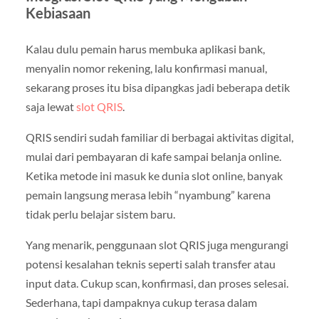
Kebiasaan
Kalau dulu pemain harus membuka aplikasi bank,
menyalin nomor rekening, lalu konfirmasi manual,
sekarang proses itu bisa dipangkas jadi beberapa detik
saja lewat
slot QRIS
.
QRIS sendiri sudah familiar di berbagai aktivitas digital,
mulai dari pembayaran di kafe sampai belanja online.
Ketika metode ini masuk ke dunia slot online, banyak
pemain langsung merasa lebih “nyambung” karena
tidak perlu belajar sistem baru.
Yang menarik, penggunaan slot QRIS juga mengurangi
potensi kesalahan teknis seperti salah transfer atau
input data. Cukup scan, konfirmasi, dan proses selesai.
Sederhana, tapi dampaknya cukup terasa dalam