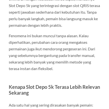
Slot Depo 5k yang terintegrasi dengan slot QRIS terasa
seperti jawaban sederhana dari kebutuhan itu. Tanpa
perlu banyak langkah, pemain bisa langsung masuk ke
permainan dengan lebih praktis.
Fenomena ini bukan muncul tanpa alasan. Kalau
diperhatikan, perubahan cara orang mengakses
permainan juga ikut mendorong pergeseran ini. Dari
yang sebelumnya bergantung pada transfer manual,
sekarang lebih banyak yang memilih metode yang
terasa instan dan fleksibel.
Kenapa Slot Depo 5k Terasa Lebih Relevan
Sekarang
Ada satu hal yang sering dirasakan banyak pemain: