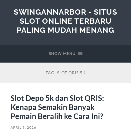
SWINGANNARBOR - SITUS
SLOT ONLINE TERBARU
PALING MUDAH MENANG
SHOW MENU
TAG:
SLOT QRIS 5K
Slot Depo 5k dan Slot QRIS:
Kenapa Semakin Banyak
Pemain Beralih ke Cara Ini?
APRIL 9, 2026