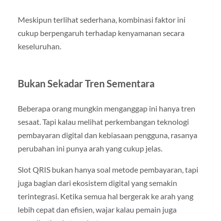
Meskipun terlihat sederhana, kombinasi faktor ini
cukup berpengaruh terhadap kenyamanan secara
keseluruhan.
Bukan Sekadar Tren Sementara
Beberapa orang mungkin menganggap ini hanya tren
sesaat. Tapi kalau melihat perkembangan teknologi
pembayaran digital dan kebiasaan pengguna, rasanya
perubahan ini punya arah yang cukup jelas.
Slot QRIS bukan hanya soal metode pembayaran, tapi
juga bagian dari ekosistem digital yang semakin
terintegrasi. Ketika semua hal bergerak ke arah yang
lebih cepat dan efisien, wajar kalau pemain juga