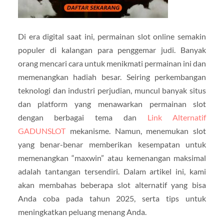
Di era digital saat ini, permainan slot online semakin
populer di kalangan para penggemar judi. Banyak
orang mencari cara untuk menikmati permainan ini dan
memenangkan hadiah besar. Seiring perkembangan
teknologi dan industri perjudian, muncul banyak situs
dan platform yang menawarkan permainan slot
dengan berbagai tema dan
Link Alternatif
GADUNSLOT
mekanisme. Namun, menemukan slot
yang benar-benar memberikan kesempatan untuk
memenangkan “maxwin” atau kemenangan maksimal
adalah tantangan tersendiri. Dalam artikel ini, kami
akan membahas beberapa slot alternatif yang bisa
Anda coba pada tahun 2025, serta tips untuk
meningkatkan peluang menang Anda.