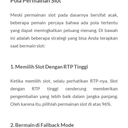
Pola Permainan Slot
Meski permainan slot pada dasarnya bersifat acak,
beberapa pemain percaya bahwa ada pola tertentu
yang dapat meningkatkan peluang menang. Di bawah
ini adalah beberapa strategi yang bisa Anda terapkan
saat bermain slot:
1. Memilih Slot Dengan RTP Tinggi
Ketika memilih slot, selalu perhatikan RTP-nya. Slot
dengan RTP tinggi cenderung memberikan
pengembalian yang lebih baik dalam jangka panjang.
Oleh karena itu, pilihlah permainan slot di atas 96%.
2. Bermain di Fallback Mode