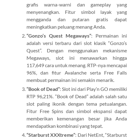
grafis warna-warni dan gameplay yang
menyenangkan. Fitur simbol layak yang
mengganda dan putaran gratis dapat
meningkatkan peluang menang Anda.
“Gonzo’s Quest Megaways”
: Permainan ini
adalah versi terbaru dari slot klasik “Gonzo’s
Quest”. Dengan menggunakan mekanisme
Megaways, slot ini menawarkan hingga
117,649 cara untuk menang. RTP-nya mencapai
96%, dan fitur Avalanche serta Free Falls
membuat permainan ini semakin menarik.
“Book of Dead”
: Slot ini dari Play’n GO memiliki
RTP 96,21%. “Book of Dead” adalah salah satu
slot paling ikonik dengan tema petualangan.
Fitur Free Spins dan simbol ekspansi dapat
memberikan kemenangan besar jika Anda
mendapatkan kombinasi yang tepat.
“Starburst XXXtreme”
: Dari NetEnt, “Starburst