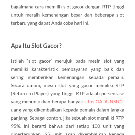
bagaimana cara memilih slot gacor dengan RTP tinggi
untuk meraih kemenangan besar dan beberapa slot
terbaru yang dapat Anda coba hari ini.
Apa Itu Slot Gacor?
Istilah “slot gacor” merujuk pada mesin slot yang
memiliki karakteristik pembayaran yang baik dan
sering memberikan kemenangan kepada pemain.
Secara umum, mesin slot yang gacor memiliki RTP
(Return to Player) yang tinggi. RTP adalah persentase
yang menunjukkan berapa banyak
situs GADUNSLOT
uang yang dikembalikan kepada pemain dalam jangka
panjang. Sebagai contoh, jika sebuah slot memiliki RTP
95%, ini berarti bahwa dari setiap 100 unit yang
dipertaruhkan, 95 unit akan dikembalikan kepada