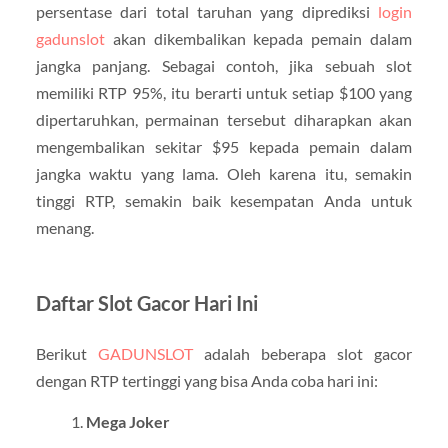
persentase dari total taruhan yang diprediksi
login
gadunslot
akan dikembalikan kepada pemain dalam
jangka panjang. Sebagai contoh, jika sebuah slot
memiliki RTP 95%, itu berarti untuk setiap $100 yang
dipertaruhkan, permainan tersebut diharapkan akan
mengembalikan sekitar $95 kepada pemain dalam
jangka waktu yang lama. Oleh karena itu, semakin
tinggi RTP, semakin baik kesempatan Anda untuk
menang.
Daftar Slot Gacor Hari Ini
Berikut
GADUNSLOT
adalah beberapa slot gacor
dengan RTP tertinggi yang bisa Anda coba hari ini:
Mega Joker