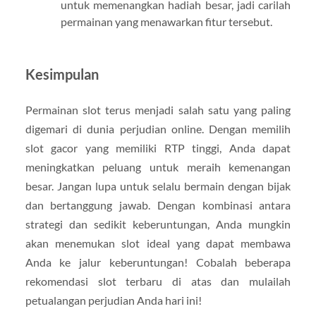
untuk memenangkan hadiah besar, jadi carilah
permainan yang menawarkan fitur tersebut.
Kesimpulan
Permainan slot terus menjadi salah satu yang paling
digemari di dunia perjudian online. Dengan memilih
slot gacor yang memiliki RTP tinggi, Anda dapat
meningkatkan peluang untuk meraih kemenangan
besar. Jangan lupa untuk selalu bermain dengan bijak
dan bertanggung jawab. Dengan kombinasi antara
strategi dan sedikit keberuntungan, Anda mungkin
akan menemukan slot ideal yang dapat membawa
Anda ke jalur keberuntungan! Cobalah beberapa
rekomendasi slot terbaru di atas dan mulailah
petualangan perjudian Anda hari ini!