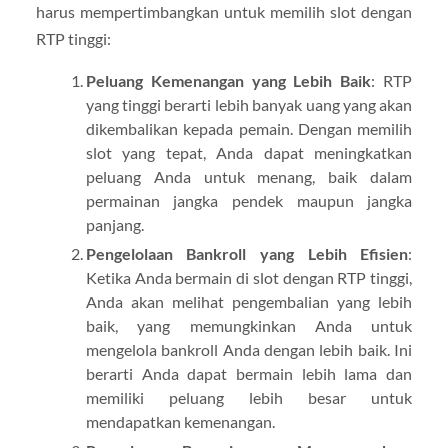
harus mempertimbangkan untuk memilih slot dengan
RTP tinggi:
Peluang Kemenangan yang Lebih Baik
: RTP
yang tinggi berarti lebih banyak uang yang akan
dikembalikan kepada pemain. Dengan memilih
slot yang tepat, Anda dapat meningkatkan
peluang Anda untuk menang, baik dalam
permainan jangka pendek maupun jangka
panjang.
Pengelolaan Bankroll yang Lebih Efisien
:
Ketika Anda bermain di slot dengan RTP tinggi,
Anda akan melihat pengembalian yang lebih
baik, yang memungkinkan Anda untuk
mengelola bankroll Anda dengan lebih baik. Ini
berarti Anda dapat bermain lebih lama dan
memiliki peluang lebih besar untuk
mendapatkan kemenangan.