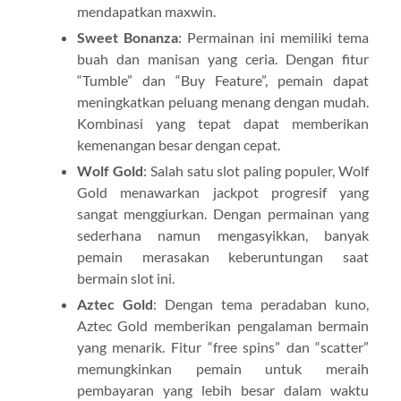
mendapatkan maxwin.
Sweet Bonanza
: Permainan ini memiliki tema
buah dan manisan yang ceria. Dengan fitur
“Tumble” dan “Buy Feature”, pemain dapat
meningkatkan peluang menang dengan mudah.
Kombinasi yang tepat dapat memberikan
kemenangan besar dengan cepat.
Wolf Gold
: Salah satu slot paling populer, Wolf
Gold menawarkan jackpot progresif yang
sangat menggiurkan. Dengan permainan yang
sederhana namun mengasyikkan, banyak
pemain merasakan keberuntungan saat
bermain slot ini.
Aztec Gold
: Dengan tema peradaban kuno,
Aztec Gold memberikan pengalaman bermain
yang menarik. Fitur “free spins” dan “scatter”
memungkinkan pemain untuk meraih
pembayaran yang lebih besar dalam waktu