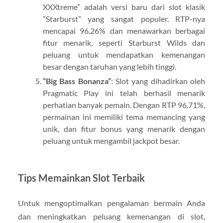
XXXtreme” adalah versi baru dari slot klasik
“Starburst” yang sangat populer. RTP-nya
mencapai 96,26% dan menawarkan berbagai
fitur menarik, seperti Starburst Wilds dan
peluang untuk mendapatkan kemenangan
besar dengan taruhan yang lebih tinggi.
“Big Bass Bonanza”
: Slot yang dihadirkan oleh
Pragmatic Play ini telah berhasil menarik
perhatian banyak pemain. Dengan RTP 96,71%,
permainan ini memiliki tema memancing yang
unik, dan fitur bonus yang menarik dengan
peluang untuk mengambil jackpot besar.
Tips Memainkan Slot Terbaik
Untuk mengoptimalkan pengalaman bermain Anda
dan meningkatkan peluang kemenangan di slot,