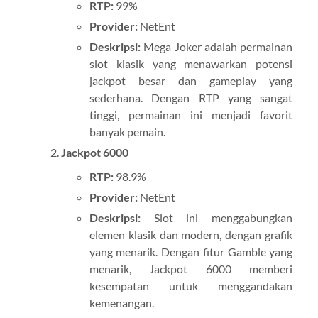
RTP:
99%
Provider:
NetEnt
Deskripsi:
Mega Joker adalah permainan
slot klasik yang menawarkan potensi
jackpot besar dan gameplay yang
sederhana. Dengan RTP yang sangat
tinggi, permainan ini menjadi favorit
banyak pemain.
Jackpot 6000
RTP:
98.9%
Provider:
NetEnt
Deskripsi:
Slot ini menggabungkan
elemen klasik dan modern, dengan grafik
yang menarik. Dengan fitur Gamble yang
menarik, Jackpot 6000 memberi
kesempatan untuk menggandakan
kemenangan.