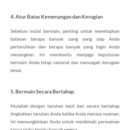
4. Atur Batas Kemenangan dan Kerugian
Sebelum mulai bermain, penting untuk menetapkan
batasan berapa banyak uang yang siap Anda
pertaruhkan dan berapa banyak yang ingin Anda
menangkan. Ini membantu menjaga keputusan
bermain Anda tetap rasional dan mencegah kerugian
besar.
5. Bermain Secara Bertahap
Mulailah dengan taruhan kecil dan secara bertahap
tingkatkan taruhan Anda ketika Anda merasa nyaman.
Ini memungkinkan Anda untuk menikmati permainan
tanpa risiko terlalu banyak segera.