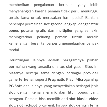
memberikan pengalaman bermain yang lebih
menyenangkan karena pemain tidak perlu menunggu
terlalu lama untuk merasakan hasil positif. Bahkan,
beberapa permainan slot gacor dilengkapi dengan fitur
bonus putaran gratis
dan
multiplier
yang semakin
meningkatkan peluang pemain untuk meraih
kemenangan besar tanpa perlu mengeluarkan banyak
modal.
Keuntungan lainnya adalah
beragamnya pilihan
permainan
yang tersedia di situs slot gacor. Situs ini
biasanya bekerja sama dengan berbagai
provider
game terkenal
, seperti
Pragmatic Play
,
Microgaming
,
PG Soft
, dan lainnya, yang menyediakan berbagai jenis
slot dengan tema menarik dan fitur bonus yang
beragam. Pemain bisa memilih dari
slot klasik
,
video
slot
,
slot jackpot progresif
, hingga
slot dengan tema