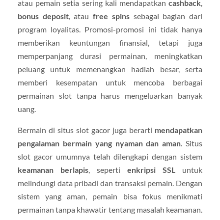
atau pemain setia sering kali mendapatkan
cashback
,
bonus deposit
, atau
free spins
sebagai bagian dari
program loyalitas. Promosi-promosi ini tidak hanya
memberikan keuntungan finansial, tetapi juga
memperpanjang durasi permainan, meningkatkan
peluang untuk memenangkan hadiah besar, serta
memberi kesempatan untuk mencoba berbagai
permainan slot tanpa harus mengeluarkan banyak
uang.
Bermain di situs slot gacor juga berarti
mendapatkan
pengalaman bermain yang nyaman dan aman
. Situs
slot gacor umumnya telah dilengkapi dengan sistem
keamanan berlapis
, seperti
enkripsi SSL
untuk
melindungi data pribadi dan transaksi pemain. Dengan
sistem yang aman, pemain bisa fokus menikmati
permainan tanpa khawatir tentang masalah keamanan.