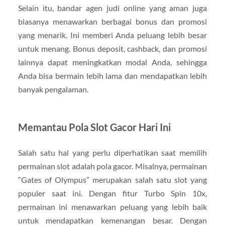
Selain itu, bandar agen judi online yang aman juga
biasanya menawarkan berbagai bonus dan promosi
yang menarik. Ini memberi Anda peluang lebih besar
untuk menang. Bonus deposit, cashback, dan promosi
lainnya dapat meningkatkan modal Anda, sehingga
Anda bisa bermain lebih lama dan mendapatkan lebih
banyak pengalaman.
Memantau Pola Slot Gacor Hari Ini
Salah satu hal yang perlu diperhatikan saat memilih
permainan slot adalah pola gacor. Misalnya, permainan
“Gates of Olympus” merupakan salah satu slot yang
populer saat ini. Dengan fitur Turbo Spin 10x,
permainan ini menawarkan peluang yang lebih baik
untuk mendapatkan kemenangan besar. Dengan