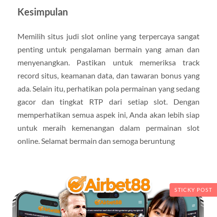
Kesimpulan
Memilih situs judi slot online yang terpercaya sangat
penting untuk pengalaman bermain yang aman dan
menyenangkan. Pastikan untuk memeriksa track
record situs, keamanan data, dan tawaran bonus yang
ada. Selain itu, perhatikan pola permainan yang sedang
gacor dan tingkat RTP dari setiap slot. Dengan
memperhatikan semua aspek ini, Anda akan lebih siap
untuk meraih kemenangan dalam permainan slot
online. Selamat bermain dan semoga beruntung
STICKY POST