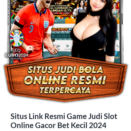
Situs Link Resmi Game Judi Slot
Online Gacor Bet Kecil 2024