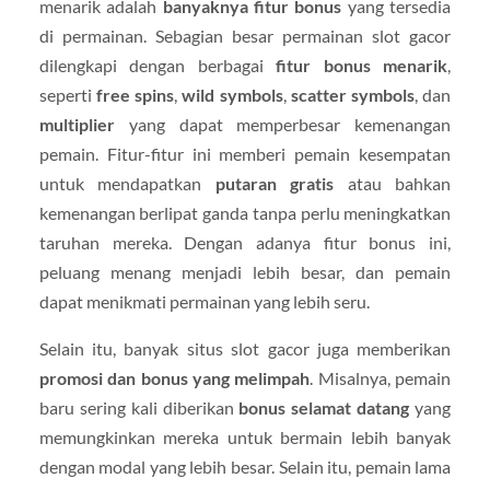
menarik adalah
banyaknya fitur bonus
yang tersedia
di permainan. Sebagian besar permainan slot gacor
dilengkapi dengan berbagai
fitur bonus menarik
,
seperti
free spins
,
wild symbols
,
scatter symbols
, dan
multiplier
yang dapat memperbesar kemenangan
pemain. Fitur-fitur ini memberi pemain kesempatan
untuk mendapatkan
putaran gratis
atau bahkan
kemenangan berlipat ganda tanpa perlu meningkatkan
taruhan mereka. Dengan adanya fitur bonus ini,
peluang menang menjadi lebih besar, dan pemain
dapat menikmati permainan yang lebih seru.
Selain itu, banyak situs slot gacor juga memberikan
promosi dan bonus yang melimpah
. Misalnya, pemain
baru sering kali diberikan
bonus selamat datang
yang
memungkinkan mereka untuk bermain lebih banyak
dengan modal yang lebih besar. Selain itu, pemain lama