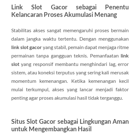
Link Slot Gacor sebagai Penentu
Kelancaran Proses Akumulasi Menang
Stabilitas akses sangat memengaruhi proses bermain
dalam jangka waktu tertentu. Dengan menggunakan
link slot gacor
yang stabil, pemain dapat menjaga ritme
permainan tanpa gangguan teknis. Pemanfaatan
link
slot
yang responsif membantu menghindari lag, error
sistem, atau koneksi terputus yang sering kali merusak
momentum kemenangan. Ketika kemenangan kecil
mulai terkumpul, akses yang lancar menjadi faktor
penting agar proses akumulasi hasil tidak terganggu.
Situs Slot Gacor sebagai Lingkungan Aman
untuk Mengembangkan Hasil