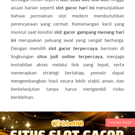
acuan harian seperti
slot gacor hari ini
menunjukkan
bahwa permainan slot modern membutuhkan
perencanaan yang cermat. Kemenangan kecil yang
muncul saat kondisi
slot gacor gampang menang hari
ini
merupakan peluang awal yang sangat berharga.
Dengan memilih
slot gacor terpercaya
, bermain di
lingkungan
situs judi online terpercaya
, menjaga
kestabilan akses melalui link yang tepat, serta
menerapkan strategi bertahap, pemain dapat
mengembangkan hasil secara lebih stabil, aman, dan
berkelanjutan tanpa harus mengambil risiko
berlebihan.
STICKY POST