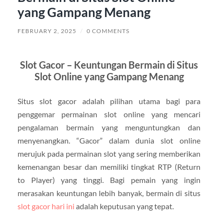
yang Gampang Menang
FEBRUARY 2, 2025
/
0 COMMENTS
Slot Gacor – Keuntungan Bermain di Situs
Slot Online yang Gampang Menang
Situs slot gacor adalah pilihan utama bagi para
penggemar permainan slot online yang mencari
pengalaman bermain yang menguntungkan dan
menyenangkan. “Gacor” dalam dunia slot online
merujuk pada permainan slot yang sering memberikan
kemenangan besar dan memiliki tingkat RTP (Return
to Player) yang tinggi. Bagi pemain yang ingin
merasakan keuntungan lebih banyak, bermain di situs
slot gacor hari ini
adalah keputusan yang tepat.