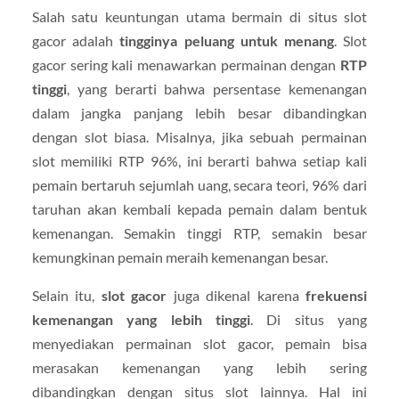
Salah satu keuntungan utama bermain di situs slot
gacor adalah
tingginya peluang untuk menang
. Slot
gacor sering kali menawarkan permainan dengan
RTP
tinggi
, yang berarti bahwa persentase kemenangan
dalam jangka panjang lebih besar dibandingkan
dengan slot biasa. Misalnya, jika sebuah permainan
slot memiliki RTP 96%, ini berarti bahwa setiap kali
pemain bertaruh sejumlah uang, secara teori, 96% dari
taruhan akan kembali kepada pemain dalam bentuk
kemenangan. Semakin tinggi RTP, semakin besar
kemungkinan pemain meraih kemenangan besar.
Selain itu,
slot gacor
juga dikenal karena
frekuensi
kemenangan yang lebih tinggi
. Di situs yang
menyediakan permainan slot gacor, pemain bisa
merasakan kemenangan yang lebih sering
dibandingkan dengan situs slot lainnya. Hal ini