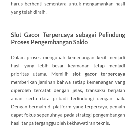
harus berhenti sementara untuk mengamankan hasil
yang telah diraih.
Slot Gacor Terpercaya sebagai Pelindung
Proses Pengembangan Saldo
Dalam proses mengubah kemenangan kecil menjadi
hasil yang lebih besar, keamanan tetap menjadi
prioritas utama. Memilih
slot gacor terpercaya
memberikan jaminan bahwa setiap kemenangan yang
diperoleh tercatat dengan jelas, transaksi berjalan
aman, serta data pribadi terlindungi dengan baik.
Dengan bermain di platform yang terpercaya, pemain
dapat fokus sepenuhnya pada strategi pengembangan
hasil tanpa terganggu oleh kekhawatiran teknis.