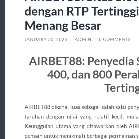
dengan RTP Tertinggi
Menang Besar
JANUARY 30, 2025
/
ADMIN
/
0 COMMENTS
AIRBET88: Penyedia S
400, dan 800 Per
Tertin
AIRBET88 dikenal luas sebagai salah satu peny
taruhan dengan nilai yang relatif kecil, mul
Keunggulan utama yang ditawarkan oleh AIR
pemain untuk menikmati berbagai permainan sl