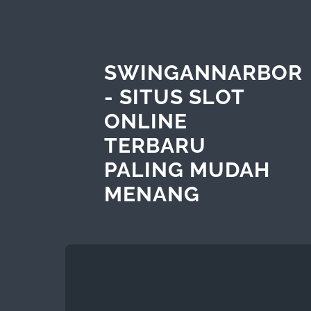
SWINGANNARBOR
- SITUS SLOT
ONLINE
TERBARU
PALING MUDAH
MENANG