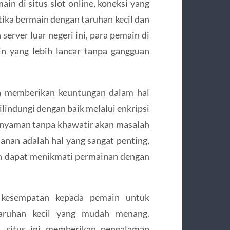
in di situs slot online, koneksi yang
etika bermain dengan taruhan kecil dan
rver luar negeri ini, para pemain di
n yang lebih lancar tanpa gangguan
uga memberikan keuntungan dalam hal
lindungi dengan baik melalui enkripsi
 nyaman tanpa khawatir akan masalah
anan adalah hal yang sangat penting,
 dapat menikmati permainan dengan
kesempatan kepada pemain untuk
aruhan kecil yang mudah menang.
, situs ini memberikan pengalaman