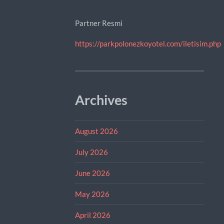
Partner Resmi
https://parkpolonezkoyotel.com/iletisim.php
Archives
August 2026
July 2026
June 2026
May 2026
April 2026