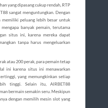
han yang dipasang cukup rendah, RTP
BET88 sangat menguntungkan. Dengan
n memiliki peluang lebih besar untuk
an mengapa banyak pemain, terutama
an situs ini, karena mereka dapat
nangkan tanpa harus mengeluarkan
rak atau 200 perak, para pemain tetap
al ini karena situs ini menawarkan
ertinggi, yang memungkinkan setiap
ih tinggi. Selain itu, AIRBET88
man bermain semakin seru. Meskipun
hanya dengan memilih mesin slot yang