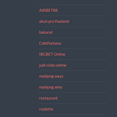
AIRBET88
akun pro thailand
bakarat
CafeFontana
IBCBET Online
judi sicbo online
mahjong ways
mahjong wins
restaurant
roulette