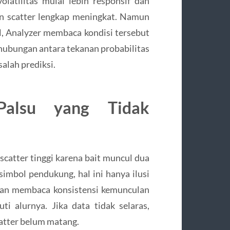
latilitas mulai lebih responsif dan
n scatter lengkap meningkat. Namun
l, Analyzer membaca kondisi tersebut
ubungan antara tekanan probabilitas
salah prediksi.
Palsu yang Tidak
catter tinggi karena bait muncul dua
imbol pendukung, hal ini hanya ilusi
gan membaca konsistensi kemunculan
 alurnya. Jika data tidak selaras,
atter belum matang.