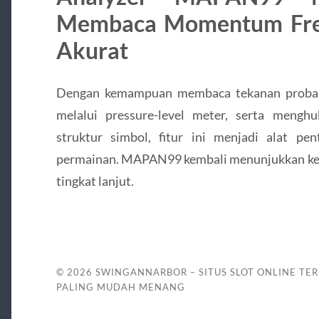
Membaca Momentum Free
Akurat
Dengan kemampuan membaca tekanan probabil
melalui pressure-level meter, serta mengh
struktur simbol, fitur ini menjadi alat p
permainan. MAPAN99 kembali menunjukkan keun
tingkat lanjut.
© 2026
SWINGANNARBOR – SITUS SLOT ONLINE TE
PALING MUDAH MENANG