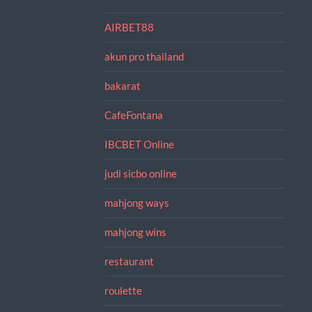
AIRBET88
akun pro thailand
bakarat
CafeFontana
IBCBET Online
judi sicbo online
mahjong ways
mahjong wins
restaurant
roulette