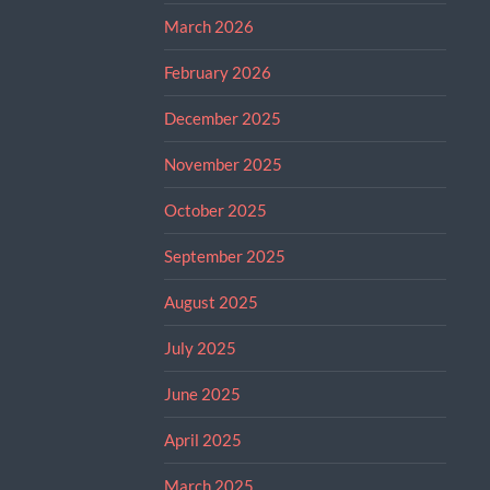
March 2026
February 2026
December 2025
November 2025
October 2025
September 2025
August 2025
July 2025
June 2025
April 2025
March 2025