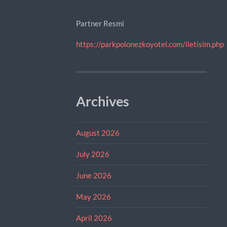
Partner Resmi
https://parkpolonezkoyotel.com/iletisim.php
Archives
August 2026
July 2026
June 2026
May 2026
April 2026