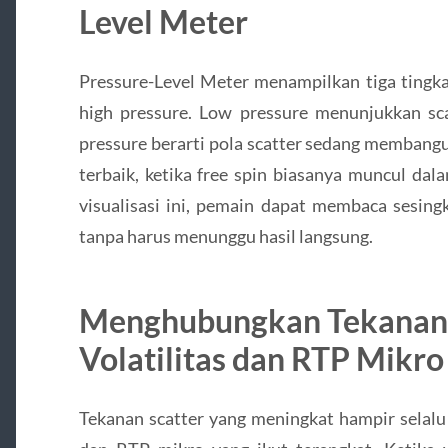
Level Meter
Pressure-Level Meter menampilkan tiga tingka
high pressure. Low pressure menunjukkan sca
pressure berarti pola scatter sedang membangu
terbaik, ketika free spin biasanya muncul da
visualisasi ini, pemain dapat membaca sesing
tanpa harus menunggu hasil langsung.
Menghubungkan Tekanan 
Volatilitas dan RTP Mikro
Tekanan scatter yang meningkat hampir selalu