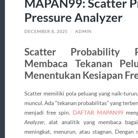
MAPAN99: Scatter Pr
Pressure Analyzer
DECEMBER 8, 2025
/
ADMIN
Scatter Probability 
Membaca Tekanan Pelu
Menentukan Kesiapan Fre
Scatter memiliki pola peluang yang naik-turun
muncul. Ada “tekanan probabilitas” yang terbe
menjadi free spin.
DAFTAR MAPAN99
meng
Analyzer
, alat analitik yang membaca bagai
meningkat, menurun, atau stagnan. Dengan 