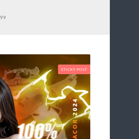
99
STICKY POST