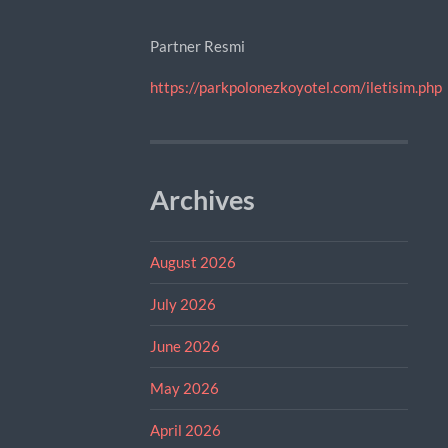
Partner Resmi
https://parkpolonezkoyotel.com/iletisim.php
Archives
August 2026
July 2026
June 2026
May 2026
April 2026