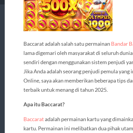
Baccarat adalah salah satu permainan
Bandar B
lama digemari oleh masyarakat di seluruh dunia
sendiri dengan menggunakan sistem penjudi ya
Jika Anda adalah seorang penjudi pemula yang
Online, saya akan memberikan beberapa tips dan
terbaik untuk menang di tahun 2025.
Apa itu Baccarat?
Baccarat
adalah permainan kartu yang dimaink
kartu. Permainan ini melibatkan dua pihak utam