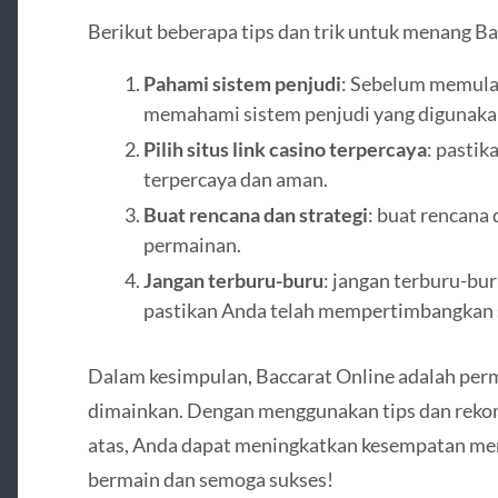
Berikut beberapa tips dan trik untuk menang Ba
Pahami sistem penjudi
: Sebelum memulai
memahami sistem penjudi yang digunaka
Pilih situs link casino terpercaya
: pastik
terpercaya dan aman.
Buat rencana dan strategi
: buat rencana
permainan.
Jangan terburu-buru
: jangan terburu-b
pastikan Anda telah mempertimbangkan
Dalam kesimpulan, Baccarat Online adalah per
dimainkan. Dengan menggunakan tips dan rekomen
atas, Anda dapat meningkatkan kesempatan men
bermain dan semoga sukses!