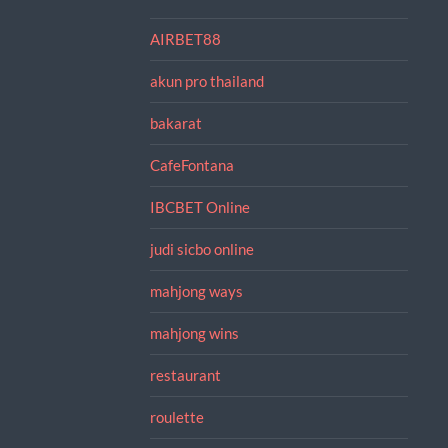
AIRBET88
akun pro thailand
bakarat
CafeFontana
IBCBET Online
judi sicbo online
mahjong ways
mahjong wins
restaurant
roulette