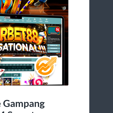
ne Gampang