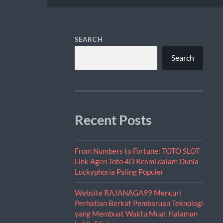
SEARCH
Search
Recent Posts
From Numbers to Fortune: TOTO SLOT
Link Agen Toto 4D Resmi dalam Dunia
Luckyphoria Paling Populer
Website RAJANAGA99 Mencuri
Perhatian Berkat Pembaruan Teknologi
yang Membuat Waktu Muat Halaman