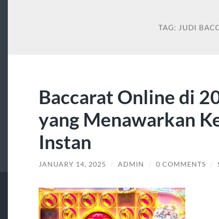
TAG:
JUDI BAC
Baccarat Online di 2
yang Menawarkan K
Instan
JANUARY 14, 2025
/
ADMIN
/
0 COMMENTS
/