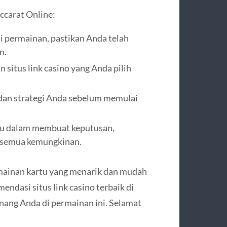
ccarat Online:
 permainan, pastikan Anda telah
n.
an situs link casino yang Anda pilih
 dan strategi Anda sebelum memulai
uru dalam membuat keputusan,
 semua kemungkinan.
mainan kartu yang menarik dan mudah
dasi situs link casino terbaik di
ang Anda di permainan ini. Selamat