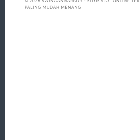
© 2026
SWINGANNARBOR – SITUS SLOT ONLINE TE
PALING MUDAH MENANG