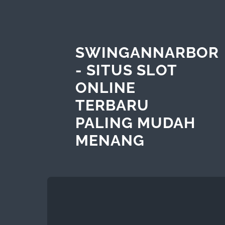
SWINGANNARBOR
- SITUS SLOT
ONLINE
TERBARU
PALING MUDAH
MENANG