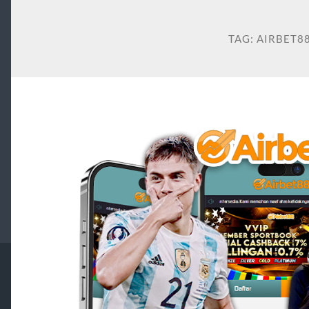
TAG:
AIRBET8