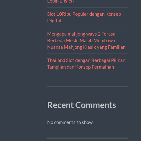
Lebih Efisien
Slot 10Ribu Populer dengan Konsep
Digital
Mengapa mahjong ways 2 Terasa
Berbeda Meski Masih Membawa
Nuansa Mahjong Klasik yang Familiar
Thailand Slot dengan Berbagai Pilihan
Tampilan dan Konsep Permainan
Recent Comments
No comments to show.