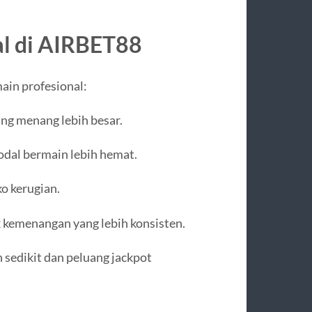
l di AIRBET88
main profesional:
ng menang lebih besar.
dal bermain lebih hemat.
o kerugian.
 kemenangan yang lebih konsisten.
 sedikit dan peluang jackpot