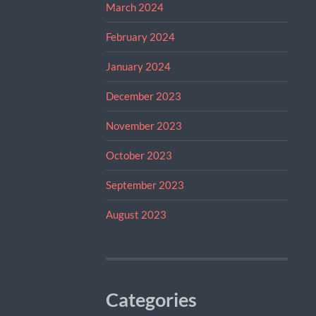
March 2024
February 2024
January 2024
December 2023
November 2023
October 2023
September 2023
August 2023
Categories