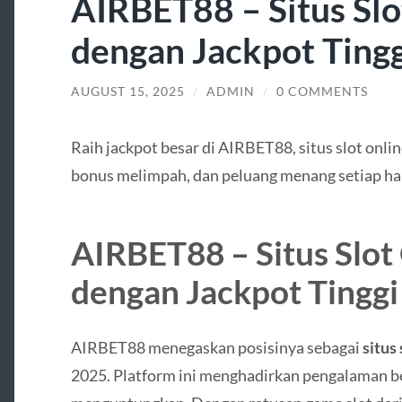
AIRBET88 – Situs Slo
dengan Jackpot Ting
AUGUST 15, 2025
/
ADMIN
/
0 COMMENTS
Raih jackpot besar di AIRBET88, situs slot onli
bonus melimpah, dan peluang menang setiap har
AIRBET88 – Situs Slot
dengan Jackpot Tinggi
AIRBET88 menegaskan posisinya sebagai
situs
2025. Platform ini menghadirkan pengalaman be