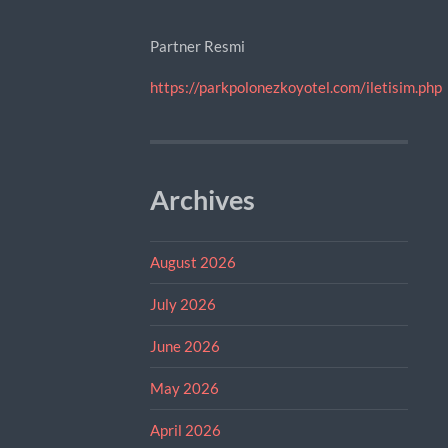
Partner Resmi
https://parkpolonezkoyotel.com/iletisim.php
Archives
August 2026
July 2026
June 2026
May 2026
April 2026